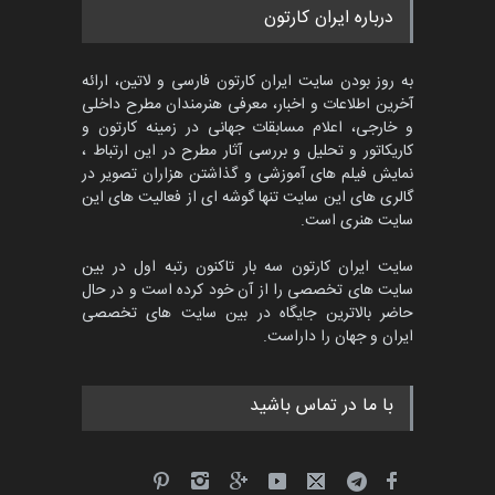
مسابقه بین‌المللی کارتون آیدین
درباره ایران کارتون
دوغان، ترکیه،…
مهلت
2 ماه دیگر
به روز بودن سایت ایران کارتون فارسی و لاتین، ارائه
آخرین اطلاعات و اخبار، معرفی هنرمندان مطرح داخلی
و خارجی، اعلام مسابقات جهانی در زمینه کارتون و
کاریکاتور و تحلیل و بررسی آثار مطرح در این ارتباط ،
مسابقۀ بین‌المللی کارتون و
کاریکاتور «البغلی…
نمایش فیلم های آموزشی و گذاشتن هزاران تصویر در
گالری های این سایت تنها گوشه ای از فعالیت های این
مهلت
3 ماه دیگر
سایت هنری است.
سایت ایران کارتون سه بار تاکنون رتبه اول در بین
سایت های تخصصی را از آن خود کرده است و در حال
پنجمین مسابقۀ بین‌المللی
حاضر بالاترین جایگاه در بین سایت های تخصصی
کارتون CARTUNION ، …
ایران و جهان را داراست.
مهلت
3 ماه دیگر
با ما در تماس باشید
جشنواره بین‌المللی کارتون
مدارس پرتغال، ۲۰۲۷
مهلت
4 ماه دیگر