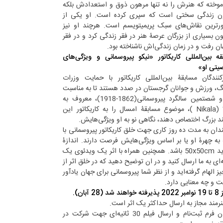
وخته که هنرش را نه تنها مرهون ذوق و استعدادش بلکه
ن زندگی سختی است که سپری کرده است. او یکی از
رترین نقاش‌های سبک پریمیتویسم است. هرچند او نیز
 بسیاری از بزرگان عرصۀ هنر در فقر زندگی کرد و در فقر
ان رفت و در زمان زندگی‌اش ناشناخته بود.
ه بین‌المللی کاریکاتور «نیکو پیروسمانی و ویژگی‌های
تی او»
رکنندگان مسابقۀ بین‌المللی کاریکاتور با حمایت وزرات
، ورزش و جوانان گرجستان در صدد هستند تا به مناسبت
صد و شصتمین سالگرد پیروسمانی(1862-1918)، معروف به
نیکالا (Nikala )، موضوع مسابقۀ امسال را به کاریکاتور این
د بزرگ اختصاص دهند، نگاهی نو به او ویژگی‌هایش.
دان به مدت ده روز کاری جهت خلق کاریکاتور پیروسمانی با
به چهرۀ او یا بر اساس ویژگی‌هایش فرصت دارند. اندازۀ
اثر باید 50x50cm باشد. همچنین همراه با اثر یک ویدئوی یک
‌ای به ما ارسال کنید و در ان توضیح دهید که در خلق اثر از
ز الهام گرفته‌اید و از نظر شما پیروسمانی برای جهان یادآور
 و چه معنایی دارد.
د (28 آبان).
رمند مجاز به ارسال حداکثر یک اثر است.
پرکردن فرم ثبت‌نام و ارسال فیلم 30 ثانیه‌ای جهت شرکت در