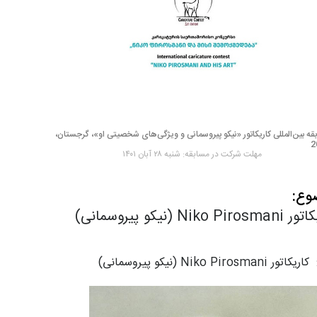
قه بین‌المللی کاریکاتور «نیکو پیروسمانی و ویژگی‌های شخصیتی او»، گرجستان،
2
مهلت شرکت در مسابقه: شنبه ۲۸ آبان ۱۴۰۱
وع:
Niko Pir (نیکو پیروسمانی)
Niko Pirosm (نیکو پیروسمانی)