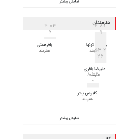
نمایش بیشتر
هنرمندان
4
0
4
2
8
1
6
9
رونالدو کونها …
باقرهمتی
5
3
2
هنرمند
هنرمند
2
6
علیرضا باقری
8
3
2
هنرمند
0
کلاوس پیتر
هنرمند
نمایش بیشتر