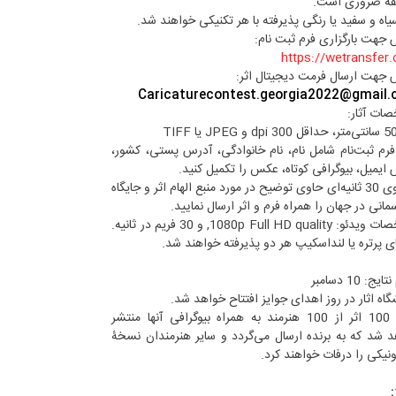
قه ضروری است.
سیاه و سفید یا رنگی پذیرفته با هر تکنیکی خواهند شد.
جهت بارگزاری فرم ثبت نام:
https://wetransfer
جهت ارسال فرمت دیجیتال اثر:
Caricaturecontest.georgia2022@gmail
ات آثار:
 فرم ثبت‌نام شامل نام، نام خانوادگی، آدرس پستی، کشور،
ایمیل، بیوگرافی کوتاه، عکس را تکمیل کنید.
ویدئوی 30 ثانیه‌ای حاوی توضیح در مورد منبع الهام اثر و جایگاه
مانی در جهان را همراه فرم و اثر ارسال نمایید.
مشخصات ویدئو: 1080p Full HD quality, و 30 فریم در ثانیه.
 پرتره یا لنداسکیپ هر دو پذیرفته خواهند شد.
یج: 10 دسامبر
گاه اثار در روز اهدای جوایز افتتاح خواهد شد.
آلبوم 100 اثر از 100 هنرمند به همراه بیوگرافی آنها منتشر
 شد که به برنده ارسال می‌گردد و سایر هنرمندان نسخۀ
ونیکی را درفات خواهند کرد.
: