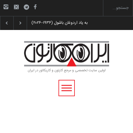
 پوستر «ایران سربلند»…
به یاد اردوغان باشول (۱۹۳۶–۲۰۲۶)
اولین سایت تخصصی و مرجع کارتون و کاریکاتور در ایران