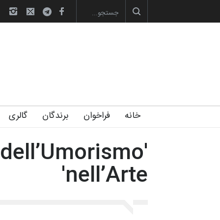
ارگاهی کارتون و پوستر «ایران سربلند»…
به یاد اردوغان باشول (۱۹۳۶–۲۰۲۶)
گ
خانه
فراخوان
برندگان
گالری
'dell’Umorismo
nell’Arte'