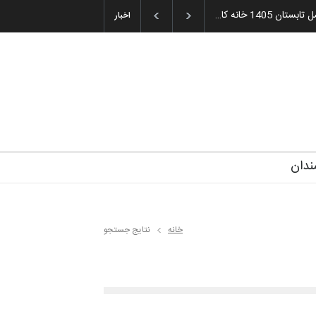
1405 خانه کا…
اخبار
ندان
خانه
نتایج جستجو