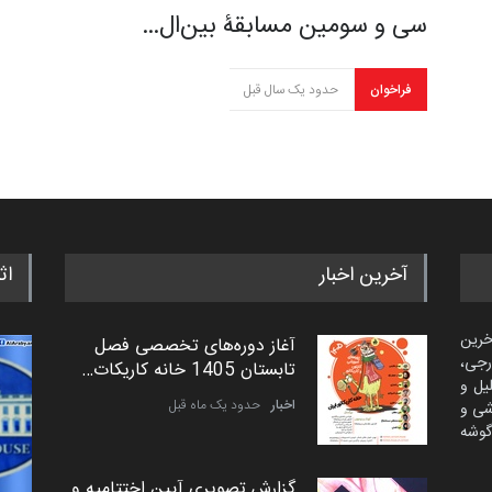
سی و سومین مسابقۀ بین‌ال…
فراخوان
حدود یک سال قبل
آخرین اخبار
اث
خرین
آغاز دوره‌های تخصصی فصل
رجی،
تابستان 1405 خانه کاریکات…
لیل و
اخبار
حدود یک ماه قبل
شی و
گوشه
گزارش تصویری آیین اختتامیه و