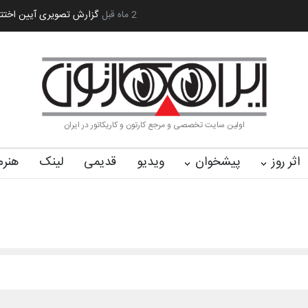
یران سربلند»…
به یاد اردوغان باشول (۱۹۳۶–۲۰۲۶)
2 ماه قبل
گزارش تصویری آیین اختتا
اولین سایت تخصصی و مرجع کارتون و کاریکاتور در ایران
اثر روز
پیشخوان
ویدیو
قدیمی
لینک
هنرم