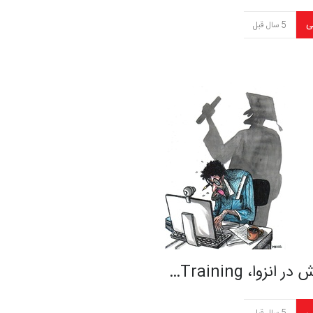
ی
5 سال قبل
 انزوا، Training…