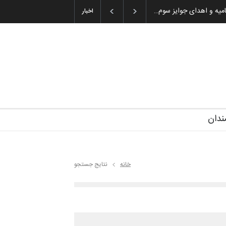
میه و اهدای جوایز سوم…
اخبار
ندان
خانه
نتایج جستجو