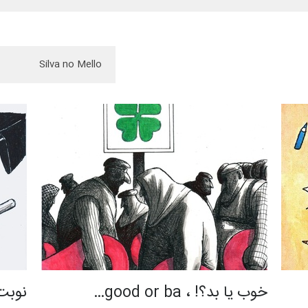
خوب یا بد؟! ، good or ba…
نوبت، n