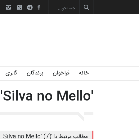
های تخصصی فصل تابستان 1405 خانه کا…
رویداد کارگاهی کارتون و پوستر «ا
خانه
فراخوان
برندگان
گالری
'Silva no Mello'
مطالب مرتبط با 'Silva no Mello' (7)