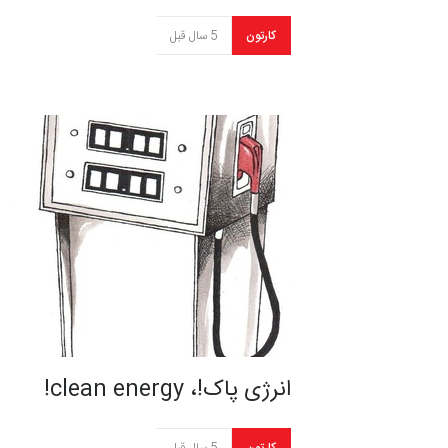
کارتون
5 سال قبل
انرژی پاک!، clean energy!