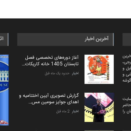
آخرین اخبار
اث
خرین
آغاز دوره‌های تخصصی فصل
رجی،
تابستان 1405 خانه کاریکات…
لیل و
اخبار
حدود یک ماه قبل
شی و
گوشه
گزارش تصویری آیین اختتامیه و
سایت
اهدای جوایز سومین مس…
اضر
ن را
اخبار
2 ماه قبل