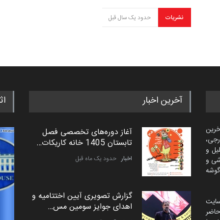
نشریات
حدود یک سال قبل
آخرین اخبار
اث
خرین
آغاز دوره‌های تخصصی فصل
رجی،
تابستان 1405 خانه کاریکات…
لیل و
اخبار
حدود یک ماه قبل
شی و
گوشه
گزارش تصویری آیین اختتامیه و
سایت
اهدای جوایز سومین مس…
اضر