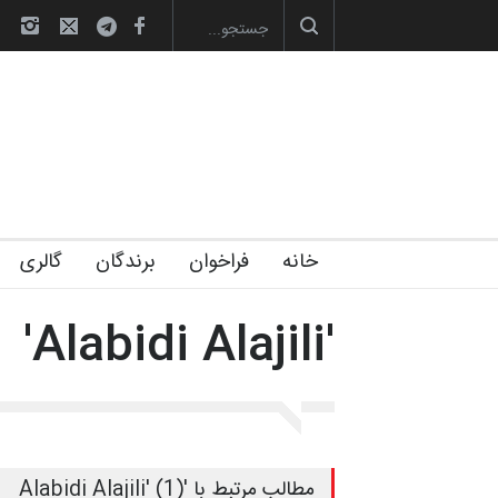
ارگاهی کارتون و پوستر «ایران سربلند»…
به یاد اردوغان باشول (۱۹۳۶–۲۰۲۶)
گ
خانه
فراخوان
برندگان
گالری
'Alabidi Alajili'
مطالب مرتبط با 'Alabidi Alajili' (1)