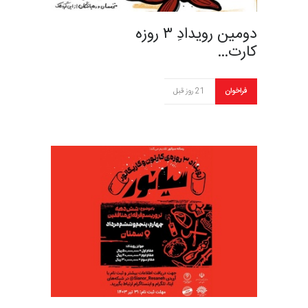
دومین رویدادِ ۳ روزه
کارت…
فراخوان
21 روز قبل