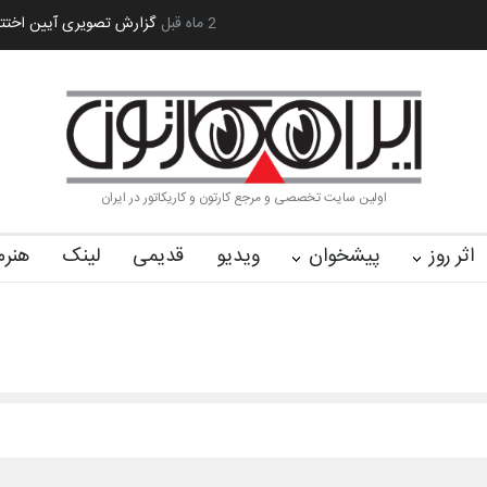
یران سربلند»…
به یاد اردوغان باشول (۱۹۳۶–۲۰۲۶)
2 ماه قبل
گزارش تصویری آیین اختتا
اولین سایت تخصصی و مرجع کارتون و کاریکاتور در ایران
اثر روز
پیشخوان
ویدیو
قدیمی
لینک
هنرم