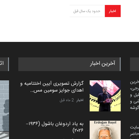
اخبار
حدود یک سال قبل
آخرین اخبار
اث
خرین
گزارش تصویری آیین اختتامیه و
رجی،
اهدای جوایز سومین مس…
لیل و
اخبار
2 ماه قبل
شی و
گوشه
به یاد اردوغان باشول (۱۹۳۶–
سایت
۲۰۲۶)
اضر