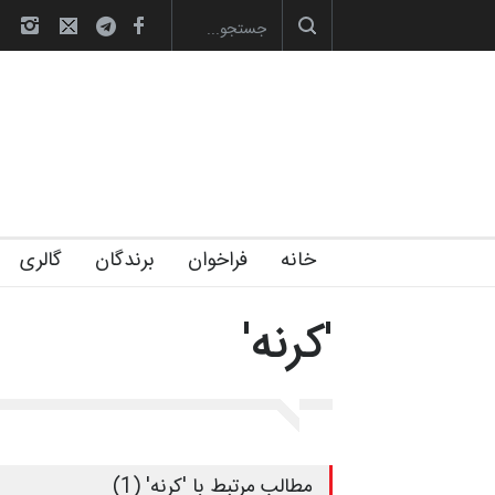
های تخصصی فصل تابستان 1405 خانه کا…
رویداد کارگاهی کارتون و پوستر «ا
خانه
فراخوان
برندگان
گالری
'کرنه'
مطالب مرتبط با 'کرنه' (1)