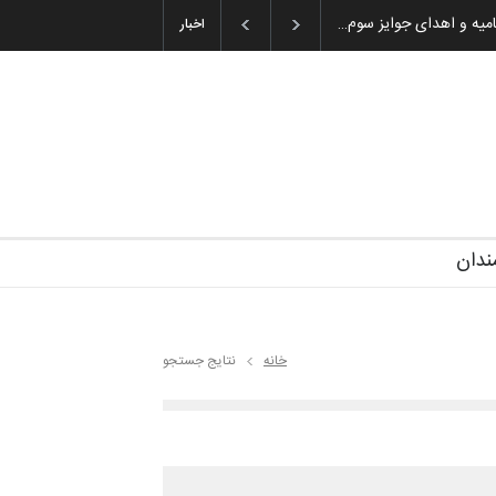
میه و اهدای جوایز سوم…
اخبار
ندان
خانه
نتایج جستجو