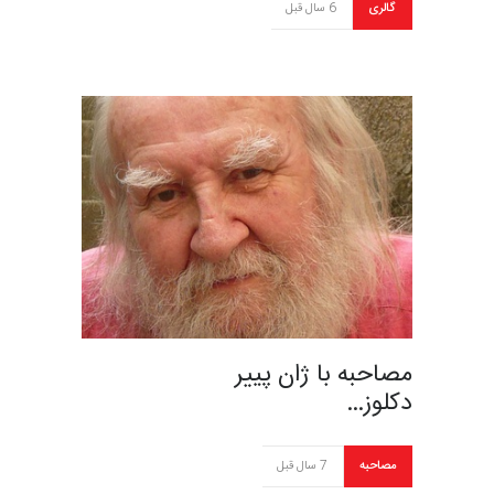
گالری
6 سال قبل
مصاحبه با ژان پییر
دکلوز…
مصاحبه
7 سال قبل