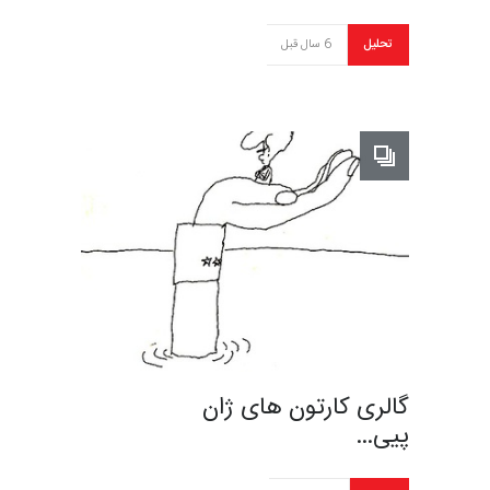
تحلیل
6 سال قبل
گالری کارتون های ژان
پیی…