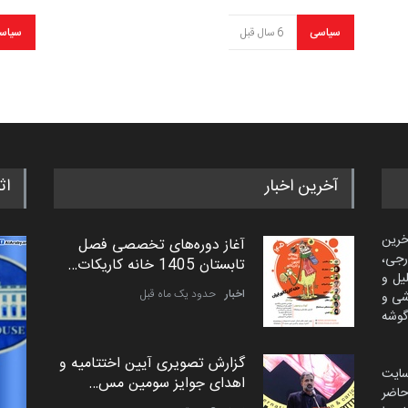
سیاسی
6 سال قبل
سیاس
آخرین اخبار
اث
خرین
آغاز دوره‌های تخصصی فصل
رجی،
تابستان 1405 خانه کاریکات…
لیل و
اخبار
حدود یک ماه قبل
شی و
گوشه
گزارش تصویری آیین اختتامیه و
سایت
اهدای جوایز سومین مس…
اضر