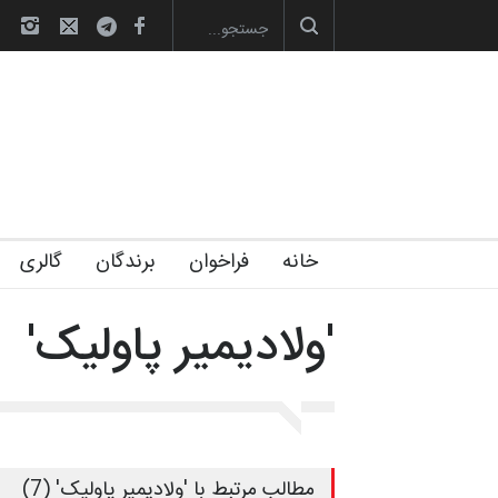
لیست شرکت کنندگان یازدهمین جشنواره بین‌المل…
به یاد اردوغان باشو
خانه
فراخوان
برندگان
گالری
'ولادیمیر پاولیک'
مطالب مرتبط با 'ولادیمیر پاولیک' (7)