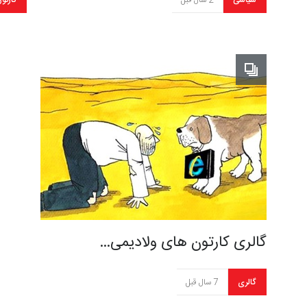
سیاسی
2 سال قبل
کارتو
گالری کارتون های ولادیمی…
گالری
7 سال قبل