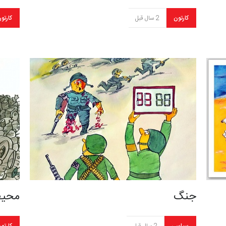
کارتون
2 سال قبل
کارتو
جنگ
محیط