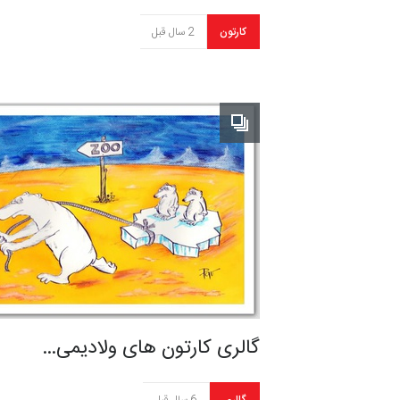
کارتون
2 سال قبل
گالری کارتون های ولادیمی…