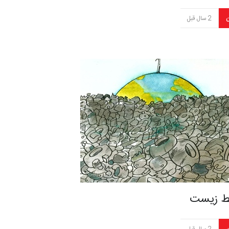
ن
2 سال قبل
 زیست