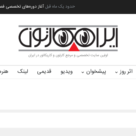
ل (۱۹۳۶–۲۰۲۶)
حدود یک ماه قبل
گزارش تصویری آیین اختتامیه و اهدای جوایز سوم…
آ
اولین سایت تخصصی و مرجع کارتون و کاریکاتور در ایران
اثر روز
پیشخوان
ویدیو
قدیمی
لینک
هنرم