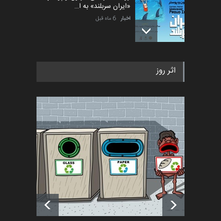
«ایران سربلند» به ا…
اخبار
6 ماه قبل
فراخوان رویداد کارگاهی کارتون و
اثر روز
پوستر "ایران سربل…
اخبار
6 ماه قبل
تسلیت به همکار | سهراب خیری
اخبار
6 ماه قبل
آغاز دوره‌های تخصصی فصل
تابستان 1405 خانه کاریکات…
اخبار
حدود یک ماه قبل