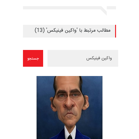
مطالب مرتبط با 'واکین فینیکس' (13)