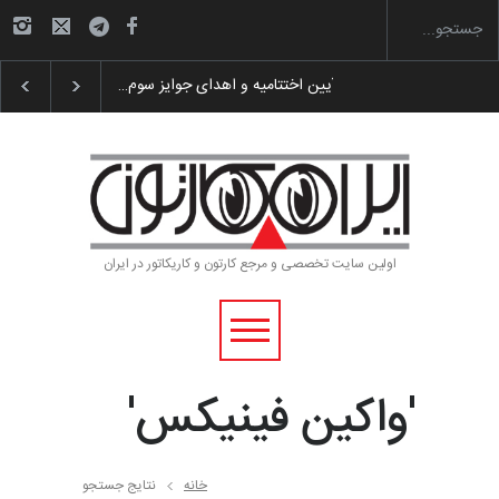
 پوستر «ایران سربلند»…
به یاد اردوغان باشول (۱۹۳۶–۲۰۲۶)
گزارش تصویری آ
اولین سایت تخصصی و مرجع کارتون و کاریکاتور در ایران
'واکین فینیکس'
خانه
نتایج جستجو