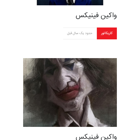
واکین فینیکس
کاریکاتور
حدود یک سال قبل
واکین فینیکس