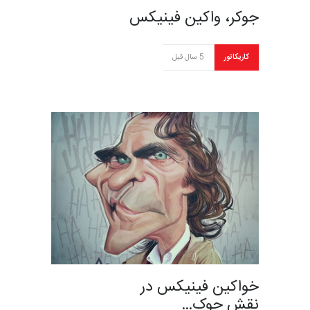
جوکر، واکین فینیکس
کاریکاتور
5 سال قبل
خواکین فینیکس در
نقش جوک…