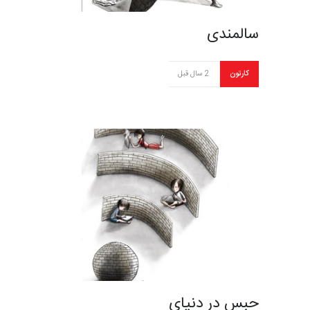
سالمندی
کارتون
2 سال قبل
حبس در دنیای