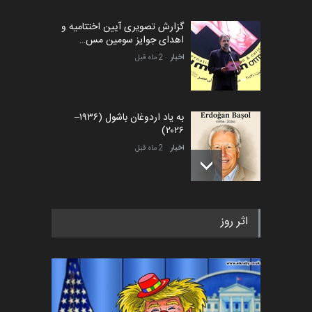
گزارش تصویری آیین اختتامیه و
اهدای جوایز سومین مس…
اخبار
2 ماه قبل
به یاد اردوغان باشول (۱۹۳۶–
۲۰۲۶)
اخبار
2 ماه قبل
رویداد کارگاهی کارتون و پوستر
اثر روز
«ایران سربلند» به ا…
اخبار
6 ماه قبل
فراخوان رویداد کارگاهی کارتون و