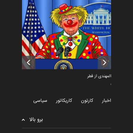
فراخوان رویداد کارگاهی کارتون و
پوستر "ایران سربل…
اخبار
6 ماه قبل
تسلیت به همکار | سهراب خیری
اخبار
6 ماه قبل
سعد المهندی از قطر
سیاسی
اخبار
کارتون
کاریکاتور
سیاسی
برو بالا