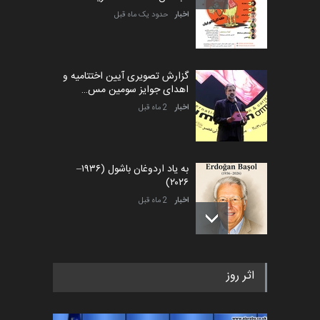
اخبار
حدود یک ماه قبل
گزارش تصویری آیین اختتامیه و
اهدای جوایز سومین مس…
اخبار
2 ماه قبل
به یاد اردوغان باشول (۱۹۳۶–
۲۰۲۶)
اخبار
2 ماه قبل
رویداد کارگاهی کارتون و پوستر
اثر روز
«ایران سربلند» به ا…
اخبار
6 ماه قبل