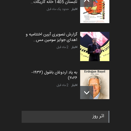
تابستان 1405 خانه کاریکات…
اخبار
حدود یک ماه قبل
گزارش تصویری آیین اختتامیه و
اهدای جوایز سومین مس…
اخبار
2 ماه قبل
به یاد اردوغان باشول (۱۹۳۶–
۲۰۲۶)
اخبار
2 ماه قبل
رویداد کارگاهی کارتون و پوستر
اثر روز
«ایران سربلند» به ا…
اخبار
5 ماه قبل