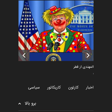
فراخوان رویداد کارگاهی کارتون و
پوستر "ایران سربل…
اخبار
6 ماه قبل
تسلیت به همکار | سهراب خیری
اخبار
6 ماه قبل
سعد المهندی از قطر
سیاسی
اخبار
کارتون
کاریکاتور
سیاسی
برو بالا