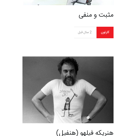
مثبت و منفی
کارتون
2 سال قبل
هنریکه فیلهو (هنفیل)