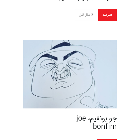
هنرمند
3 سال قبل
جو بونفیم، joe
bonfim