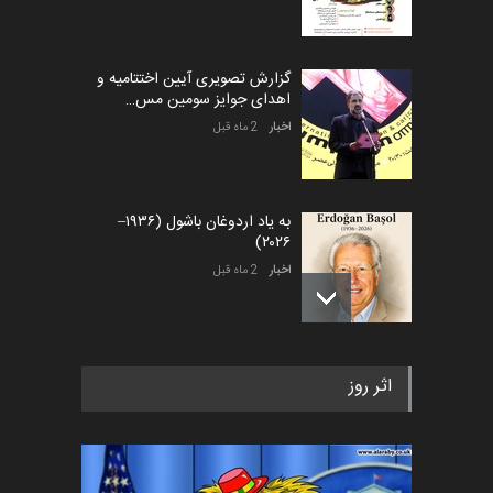
گزارش تصویری آیین اختتامیه و
اهدای جوایز سومین مس…
اخبار
2 ماه قبل
به یاد اردوغان باشول (۱۹۳۶–
۲۰۲۶)
اخبار
2 ماه قبل
رویداد کارگاهی کارتون و پوستر
اثر روز
«ایران سربلند» به ا…
اخبار
6 ماه قبل