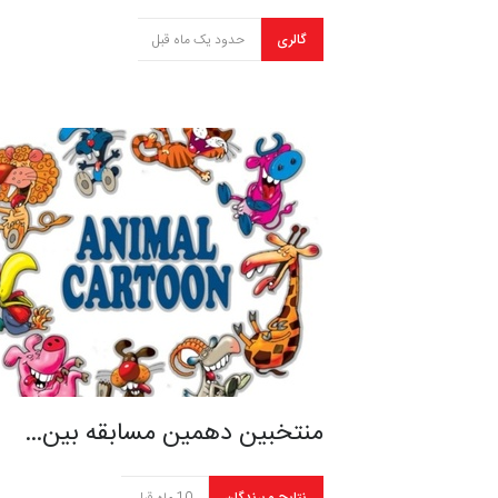
گالری
حدود یک ماه قبل
منتخبین دهمین مسابقه بین…