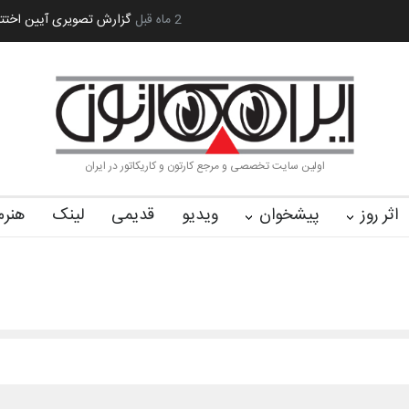
 کا…
2 ماه قبل
رویداد کارگاهی کارتون و پوستر «ایران سربلند»…
به یاد اردوغ
اولین سایت تخصصی و مرجع کارتون و کاریکاتور در ایران
اثر روز
پیشخوان
ویدیو
قدیمی
لینک
هنرم