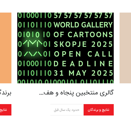
گالری منتخبین پنجاه و هف…
برندگ
نتایج و برندگان
حدود یک سال قبل
نتایج