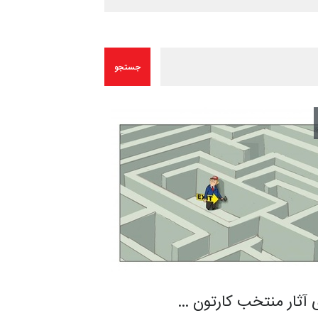
 آثار منتخب کارتون …