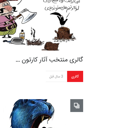
گالری منتخب آثار کارتون …
گالری
3 سال قبل