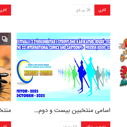
گالری
28 روز قبل
گالری
اسامی منتخبین بیست و دوم…
منتخ