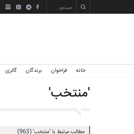
صویری آیین اختتامیه و اهدای جوایز سوم…
آغاز دوره‌های تخصصی فصل تابستان 1405 خانه
خانه
فراخوان
برندگان
گالری
'منتخب'
مطالب مرتبط با 'منتخب' (963)