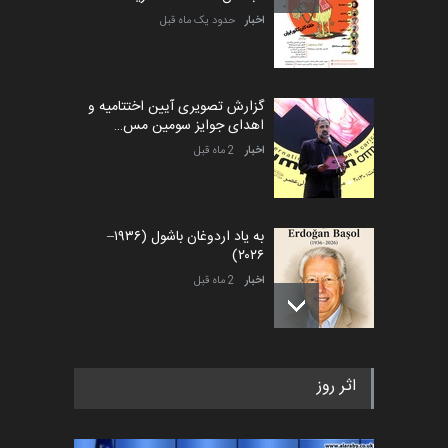
اخبار
حدود یک ماه قبل
گزارش تصویری آیین اختتامیه و
اهدای جوایز سومین مس…
اخبار
2 ماه قبل
به یاد اردوغان باشول (۱۹۳۶–
۲۰۲۶)
اخبار
2 ماه قبل
رویداد کارگاهی کارتون و پوستر
اثر روز
«ایران سربلند» به ا…
اخبار
5 ماه قبل