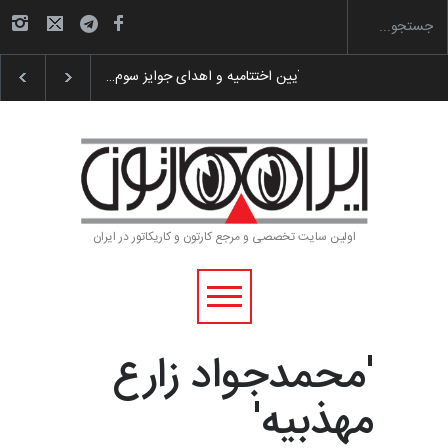
گزارش تصویری آیین اختتامیه و اهدای جوایز سوم…
اولین سایت تخصصی و مرجع کارتون و کاریکاتور در ایران
'محمدجواد زارع
مهذبیه'