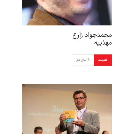
محمدجواد زارع
مهذبیه
هنرمند
6 سال قبل