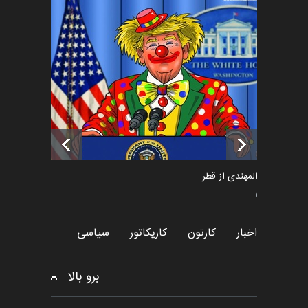
فراخوان رویداد کارگاهی کارتون و
پوستر "ایران سربل…
اخبار
6 ماه قبل
تسلیت به همکار | سهراب خیری
اخبار
6 ماه قبل
سعد المهندی از قطر
سیاسی
اخبار
کارتون
کاریکاتور
سیاسی
برو بالا