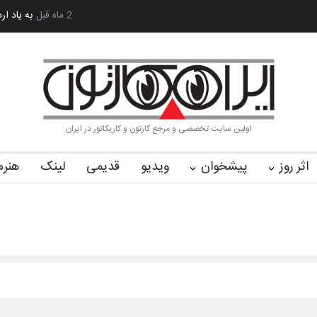
 کا…
2 ماه قبل
رویداد کارگاهی کارتون و پوستر «ایران سربلند»…
به یاد اردوغ
اولین سایت تخصصی و مرجع کارتون و کاریکاتور در ایران
اثر روز
پیشخوان
ویدیو
قدیمی
لینک
هنرم