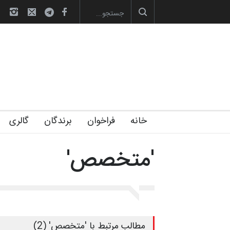
صویری آیین اختتامیه و اهدای جوایز سوم…
آغاز دوره‌های تخصصی فصل تابستان 1405 خانه
خانه
فراخوان
برندگان
گالری
'متخصص'
مطالب مرتبط با 'متخصص' (2)