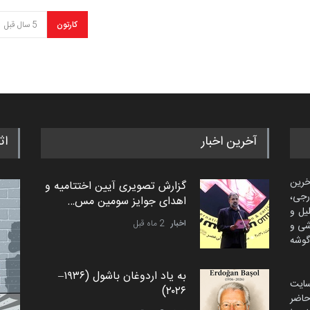
کارتون
5 سال قبل
آخرین اخبار
اث
خرین
گزارش تصویری آیین اختتامیه و
رجی،
اهدای جوایز سومین مس…
لیل و
اخبار
2 ماه قبل
شی و
گوشه
به یاد اردوغان باشول (۱۹۳۶–
سایت
۲۰۲۶)
اضر