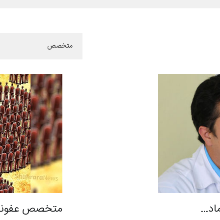
ماد…
متخصص عفونی: