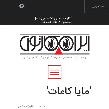
آغاز دوره‌های تخصصی فصل
تابستان 1405 خانه کا…
گزارش تصویری آیین اختتامیه و
اهدای جوایز سوم…
به یاد اردوغان باشول (۱۹۳۶–
۲۰۲۶)
اولین سایت تخصصی و مرجع کارتون و کاریکاتور در ایران
رویداد کارگاهی کارتون و پوستر
«ایران سربلند»…
'مایا کامات'
خانه
نتایج جستجو