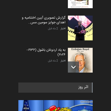
گزارش تصویری آیین اختتامیه و
اهدای جوایز سومین مس…
اخبار
2 ماه قبل
به یاد اردوغان باشول (۱۹۳۶–
۲۰۲۶)
اخبار
2 ماه قبل
رویداد کارگاهی کارتون و پوستر
اثر روز
«ایران سربلند» به ا…
اخبار
5 ماه قبل