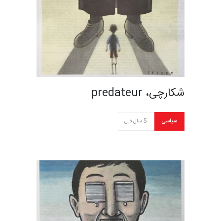
شکارچی، predateur
سیاسی
5 سال قبل