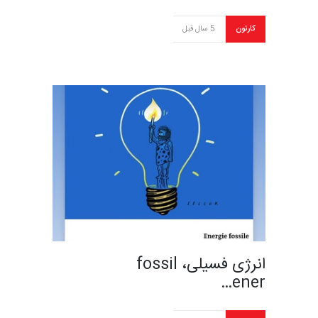
کارتون
5 سال قبل
انرژی فسیلی، fossil
ener…