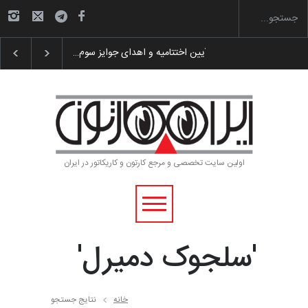
ر «ایران سربلند»…
به یاد اردوغان باشول (۱۹۳۶–۲۰۲۶)
گزارش تصویری آیین ا
اولین سایت تخصصی و مرجع کارتون و کاریکاتور در ایران
'سلجوک دمیرل'
خانه
نتایج جستجو