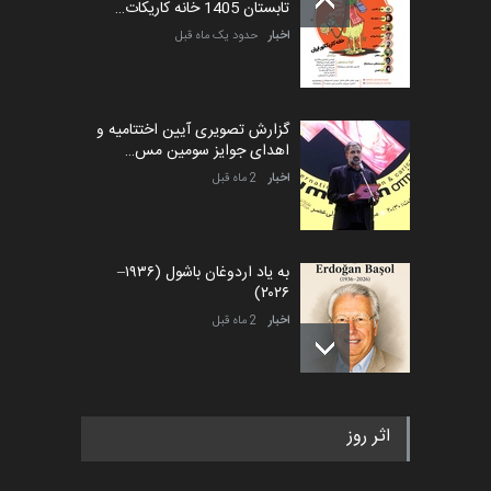
تابستان 1405 خانه کاریکات…
اخبار
حدود یک ماه قبل
گزارش تصویری آیین اختتامیه و
اهدای جوایز سومین مس…
اخبار
2 ماه قبل
به یاد اردوغان باشول (۱۹۳۶–
۲۰۲۶)
اخبار
2 ماه قبل
رویداد کارگاهی کارتون و پوستر
اثر روز
«ایران سربلند» به ا…
اخبار
6 ماه قبل