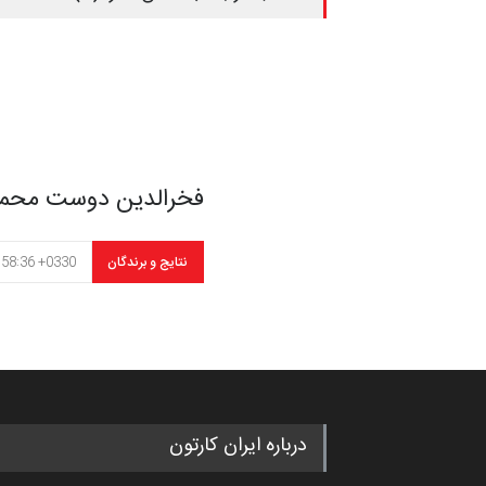
فخرالدین دوست محمد
نتایج و برندگان
:58:36 +0330
درباره ایران کارتون