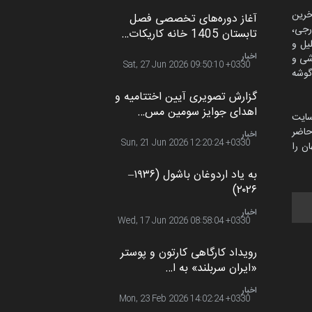
خرین
آغاز دوره‌های تخصصی فصل
رجی،
تابستان 1405 خانه کاریکات…
لیل و
اخبار
شی و
Sat, 27 Jun 2026 09:50:10 +0330
گوشه
گزارش تصویری آیین اختتامیه و
اهدای جوایز سومین مس…
سایت
اضر
اخبار
Sun, 21 Jun 2026 12:20:24 +0330
ن را
به یاد اردوغان باشول (۱۹۳۶–
۲۰۲۶)
اخبار
Wed, 17 Jun 2026 08:58:04 +0330
رویداد کارگاهی کارتون و پوستر
«ایران سربلند» به ا…
اخبار
Mon, 23 Feb 2026 14:02:24 +0330