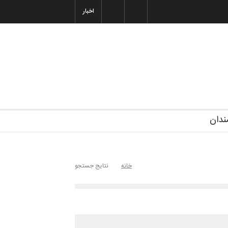
اخبار
غاز دوره‌های تخصصی فصل تابستان 1405 خانه کا…
شنبه ۶ تیر ۱۴۰۵
رویداد کارگاهی کارتون و پوستر «ایران سربلند»…
ندان
خانه
نتایج جستجو