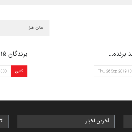
 برنده…
برندگان ۱۵ مین سالن طنز …
Thu, 26 Sep 2019 13
گالری
0330
آخرین اخبار
اث