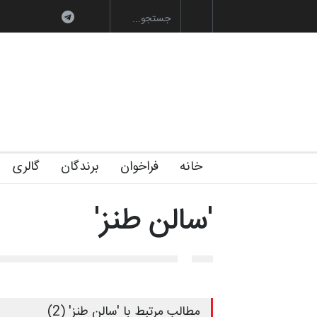
به یاد اردوغان باش
خانه
فراخوان
برندگان
گالری
'سالن طنز'
مطالب مرتبط با 'سالن طنز' (2)