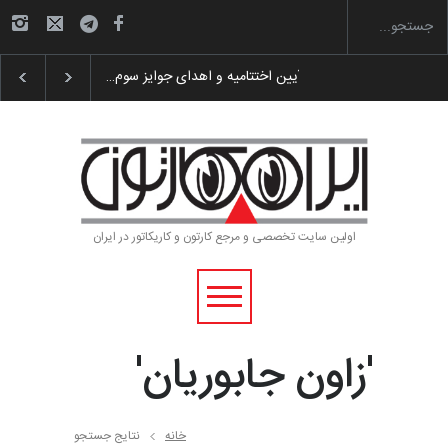
 پوستر «ایران سربلند»…
به یاد اردوغان باشول (۱۹۳۶–۲۰۲۶)
اولین سایت تخصصی و مرجع کارتون و کاریکاتور در ایران
'زاون جابوریان'
خانه
نتایج جستجو