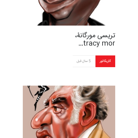
تریسی مورگانۀ،
tracy mor…
کاریکاتور
5 سال قبل