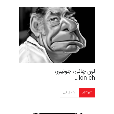
لون چانی، جونیور،
lon ch…
کاریکاتور
5 سال قبل