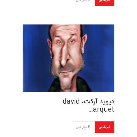
کاریکاتور
5 سال قبل
دیوید آرکت، david
arquet…
کاریکاتور
5 سال قبل