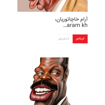
آرام خاچاتوریان،
aram kh…
کاریکاتور
5 سال قبل