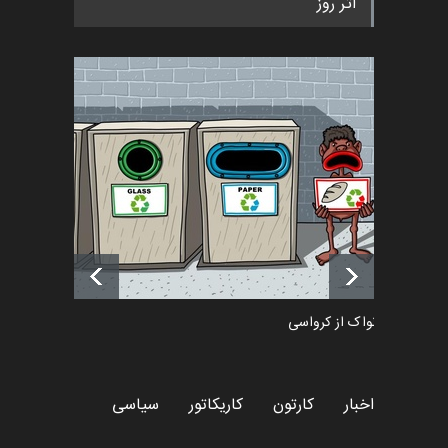
اثر روز
پوستر "ایران سربل…
اخبار
6 ماه قبل
تسلیت به همکار | سهراب خیری
اخبار
6 ماه قبل
آغاز دوره‌های تخصصی فصل
تابستان 1405 خانه کاریکات…
اخبار
حدود یک ماه قبل
دمیر نواک از کرواسی
کارتون
اخبار
کارتون
کاریکاتور
سیاسی