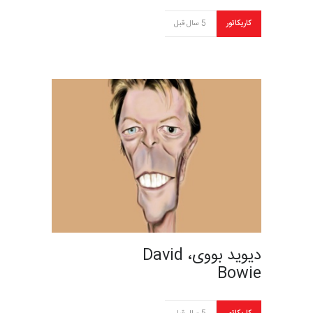
کاریکاتور
5 سال قبل
دیوید بووی، David
Bowie