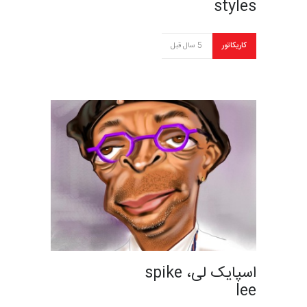
styles
کاریکاتور
5 سال قبل
اسپایک لی، spike
lee