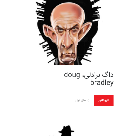
داگ برادلی، doug
bradley
کاریکاتور
5 سال قبل