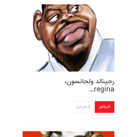
رجینالد ولجانسون،
regina…
کاریکاتور
5 سال قبل