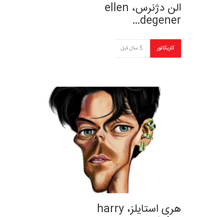
الن دژنرس، ellen
degener…
کاریکاتور
5 سال قبل
هری استایلز، harry