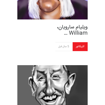
ویلیام سارویان،
William …
کاریکاتور
5 سال قبل