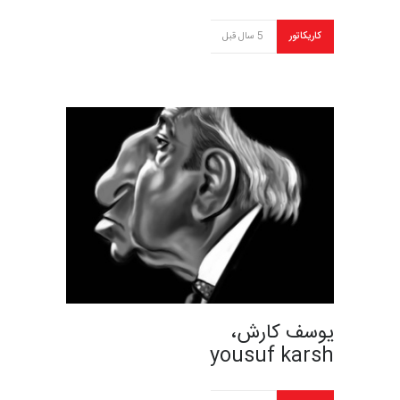
کاریکاتور
5 سال قبل
یوسف کارش،
yousuf karsh