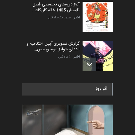
آغاز دوره‌های تخصصی فصل
تابستان 1405 خانه کاریکات…
اخبار
حدود یک ماه قبل
گزارش تصویری آیین اختتامیه و
اهدای جوایز سومین مس…
اخبار
2 ماه قبل
به یاد اردوغان باشول (۱۹۳۶–
اثر روز
۲۰۲۶)
اخبار
2 ماه قبل
رویداد کارگاهی کارتون و پوستر
«ایران سربلند» به ا…