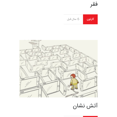
فقر
کارتون
6 سال قبل
آتش نشان