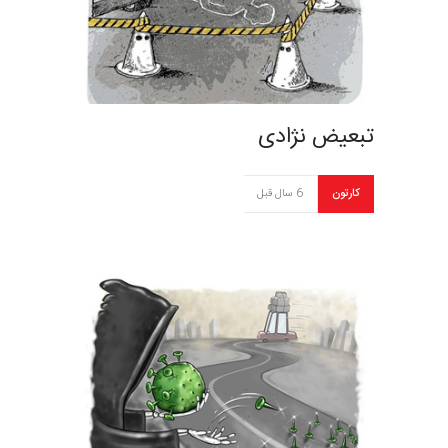
تبعیض نژادی
کارتون
6 سال قبل