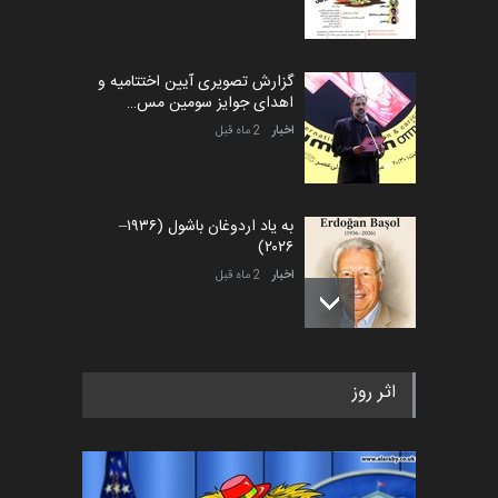
گزارش تصویری آیین اختتامیه و
اهدای جوایز سومین مس…
اخبار
2 ماه قبل
به یاد اردوغان باشول (۱۹۳۶–
۲۰۲۶)
اخبار
2 ماه قبل
رویداد کارگاهی کارتون و پوستر
اثر روز
«ایران سربلند» به ا…
اخبار
5 ماه قبل