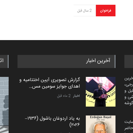
فراخوان
2 سال قبل
آخرین اخبار
اث
خرین
گزارش تصویری آیین اختتامیه و
رجی،
اهدای جوایز سومین مس…
لیل و
اخبار
2 ماه قبل
شی و
گوشه
به یاد اردوغان باشول (۱۹۳۶–
سایت
۲۰۲۶)
اضر