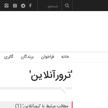
صویری آیین اختتامیه و اهدای جوایز سوم…
آغاز دوره‌های تخصصی فصل تابستان 1405 خانه
خانه
فراخوان
برندگان
گالری
'ترورآنلاین'
مطالب مرتبط با 'ترورآنلاین' (1)