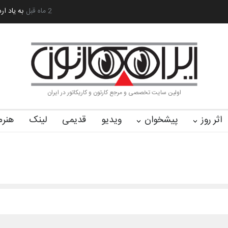
 کا…
2 ماه قبل
رویداد کارگاهی کارتون و پوستر «ایران سربلند»…
به یاد اردوغ
اولین سایت تخصصی و مرجع کارتون و کاریکاتور در ایران
اثر روز
پیشخوان
ویدیو
قدیمی
لینک
هنرم