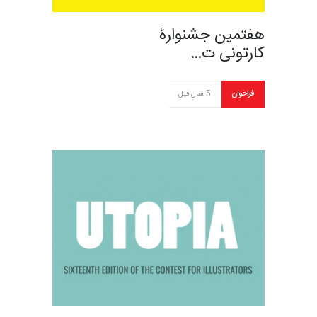
هفتمین جشنوارۀ
کارتونی ت…
فراخوان
5 سال قبل