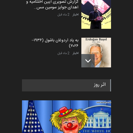
گزارش تصویری آیین اختتامیه و
اهدای جوایز سومین مس…
اخبار
2 ماه قبل
به یاد اردوغان باشول (۱۹۳۶–
۲۰۲۶)
اخبار
2 ماه قبل
رویداد کارگاهی کارتون و پوستر
اثر روز
«ایران سربلند» به ا…
اخبار
5 ماه قبل
فراخوان رویداد کارگاهی کارتون و
پوستر "ایران سربل…
اخبار
6 ماه قبل