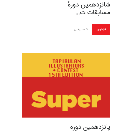
شانزدهمین دورهٔ
مسابقات ت…
فراخوان
6 سال قبل
پانزدهمین دوره