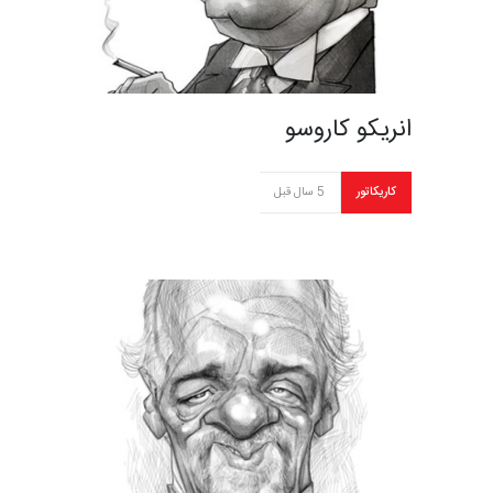
انریکو کاروسو
کاریکاتور
5 سال قبل