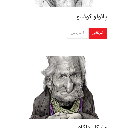
پائولو کوئیلو
کاریکاتور
5 سال قبل