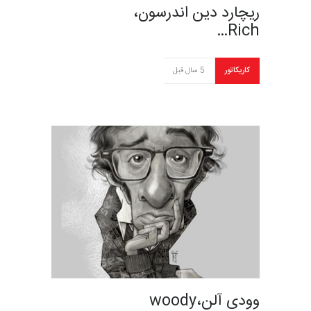
ریچارد دین اندرسون،
Rich…
کاریکاتور
5 سال قبل
وودی آلن،woody