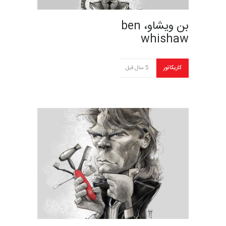
بن ویشاو، ben
whishaw
کاریکاتور
5 سال قبل