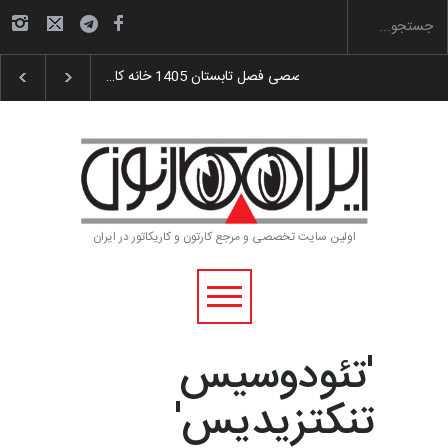
گزارش تصویری آیین اختتامیه و اهدای جوایز سوم…
اولین سایت تخصصی و مرجع کارتون و کاریکاتور در ایران
'تئودوسیس
تنکتزیدیس'