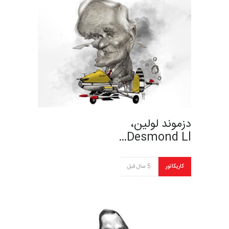
دزموند لولین،
Desmond Ll…
کاریکاتور
5 سال قبل