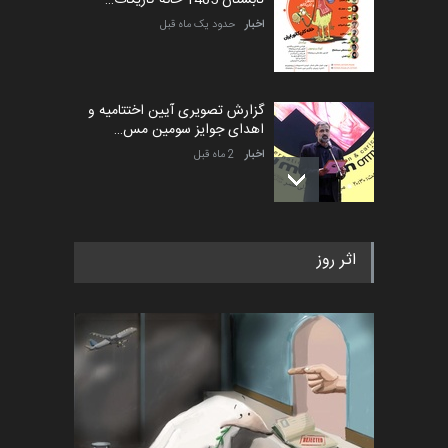
تابستان 1405 خانه کاریکات…
اخبار
حدود یک ماه قبل
گزارش تصویری آیین اختتامیه و
اهدای جوایز سومین مس…
اخبار
2 ماه قبل
به یاد اردوغان باشول (۱۹۳۶–
اثر روز
۲۰۲۶)
اخبار
2 ماه قبل
رویداد کارگاهی کارتون و پوستر
«ایران سربلند» به ا…
اخبار
6 ماه قبل