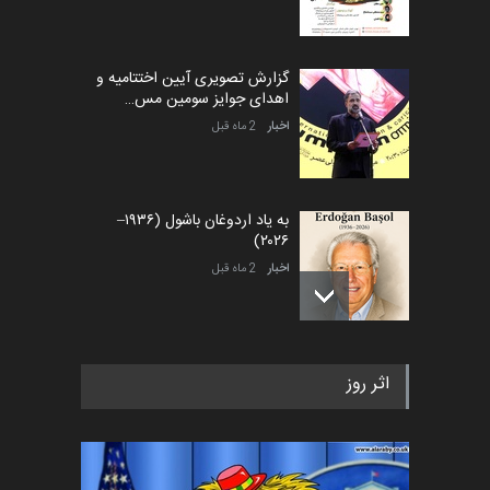
گزارش تصویری آیین اختتامیه و
اهدای جوایز سومین مس…
اخبار
2 ماه قبل
به یاد اردوغان باشول (۱۹۳۶–
۲۰۲۶)
اخبار
2 ماه قبل
رویداد کارگاهی کارتون و پوستر
اثر روز
«ایران سربلند» به ا…
اخبار
5 ماه قبل