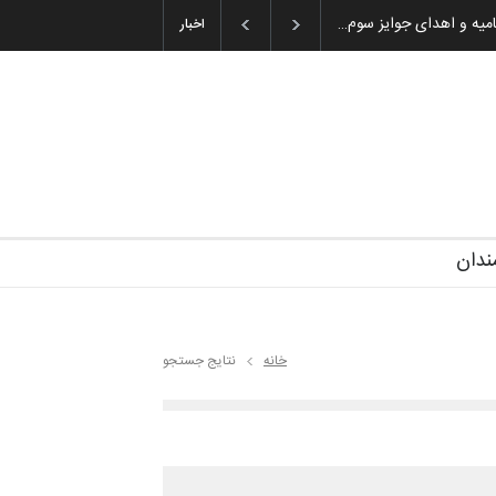
میه و اهدای جوایز سوم…
اخبار
ندان
خانه
نتایج جستجو