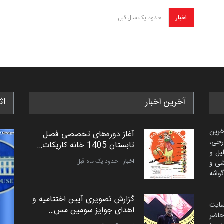
اخبار
حدود یک سال قبل
آخرین اخبار
اث
خرین
آغاز دوره‌های تخصصی فصل
رجی،
تابستان 1405 خانه کاریکات…
لیل و
اخبار
حدود یک ماه قبل
شی و
گوشه
گزارش تصویری آیین اختتامیه و
سایت
اهدای جوایز سومین مس…
اضر