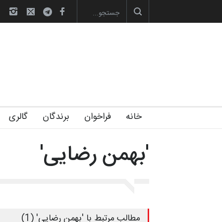
های تخصصی فصل تابستان 1405 خانه کا…
رویداد کارگاهی کارتون و پوستر «ا
خانه
فراخوان
برندگان
گالری
'بهمن رضایی'
مطالب مرتبط با 'بهمن رضایی' (1)