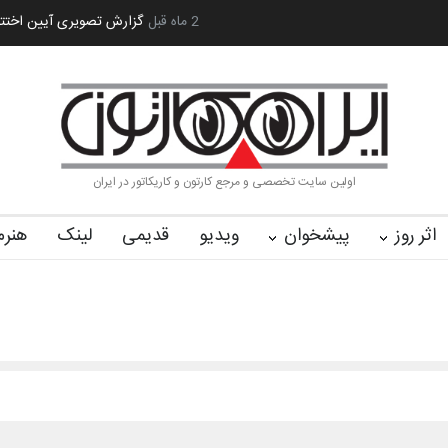
یران سربلند»…
به یاد اردوغان باشول (۱۹۳۶–۲۰۲۶)
2 ماه قبل
گزارش تصویری آیین اختتا
اولین سایت تخصصی و مرجع کارتون و کاریکاتور در ایران
اثر روز
پیشخوان
ویدیو
قدیمی
لینک
هنرم