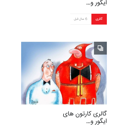
ایگور و…
گالری
6 سال قبل
گالری کارتون های
ایگور و…