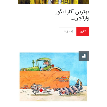
بهترین آثار ایگور
وارتچن…
گالری
6 سال قبل