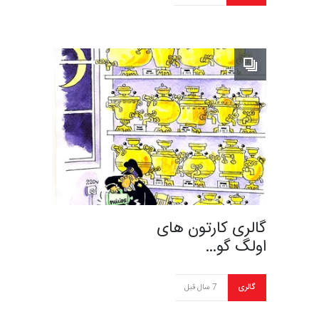
گالری کارتون های
اولگ گو…
گالری
7 سال قبل