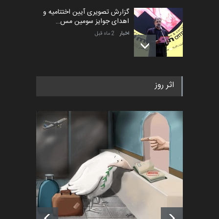
گزارش تصویری آیین اختتامیه و
اهدای جوایز سومین مس…
اخبار
2 ماه قبل
به یاد اردوغان باشول (۱۹۳۶–
اثر روز
۲۰۲۶)
اخبار
2 ماه قبل
رویداد کارگاهی کارتون و پوستر
«ایران سربلند» به ا…
اخبار
6 ماه قبل
فراخوان رویداد کارگاهی کارتون و
پوستر "ایران سربل…