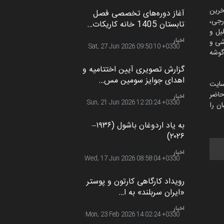
اخبار
5 سال قبل
آخرین اخبار
اث
خرین
آغاز دوره‌های تخصصی فصل
رجی،
تابستان 1405 خانه کاریکات…
لیل و
اخبار
حدود یک ماه قبل
شی و
گوشه
گزارش تصویری آیین اختتامیه و
سایت
اهدای جوایز سومین مس…
اضر