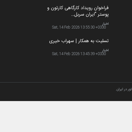
ن را
اخبار
2 ماه قبل
دمیر نواک از کرواسی
سعد ا
به یاد اردوغان باشول (۱۹۳۶–
۲۰۲۶)
کارتون
سیاسی
اخبار
2 ماه قبل
رویداد کارگاهی کارتون و پوستر
«ایران سربلند» به ا…
ر در ایران.
اخبار
6 ماه قبل
فراخوان رویداد کارگاهی کارتون و
پوستر "ایران سربل…
اخبار
6 ماه قبل