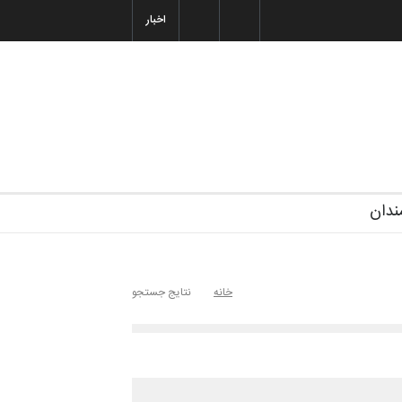
1405 خانه کا…
اخبار
ندان
خانه
نتایج جستجو