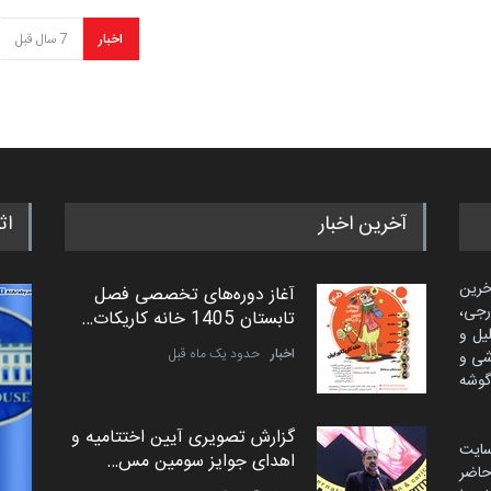
اخبار
7 سال قبل
آخرین اخبار
اث
خرین
آغاز دوره‌های تخصصی فصل
رجی،
تابستان 1405 خانه کاریکات…
لیل و
اخبار
حدود یک ماه قبل
شی و
گوشه
گزارش تصویری آیین اختتامیه و
سایت
اهدای جوایز سومین مس…
اضر