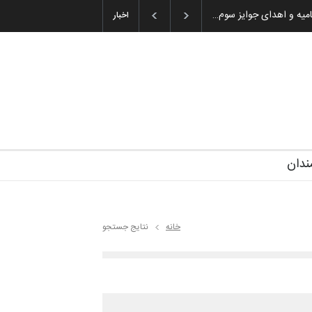
میه و اهدای جوایز سوم…
اخبار
ندان
خانه
نتایج جستجو