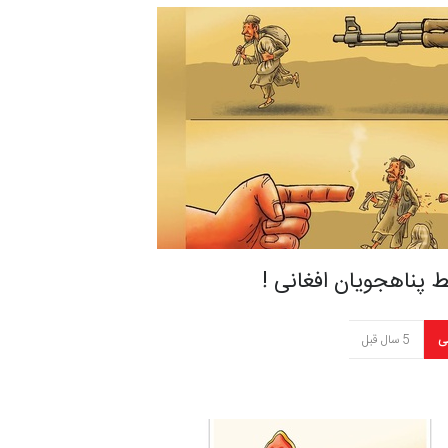
 پناهجویان افغانی !
ی
5 سال قبل