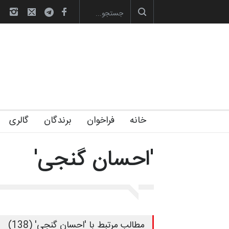
صویری آیین اختتامیه و اهدای جوایز سوم…
آغاز دوره‌های تخصصی فصل تابستان 1405 خانه
خانه
فراخوان
برندگان
گالری
'احسان گنجی'
مطالب مرتبط با 'احسان گنجی' (138)