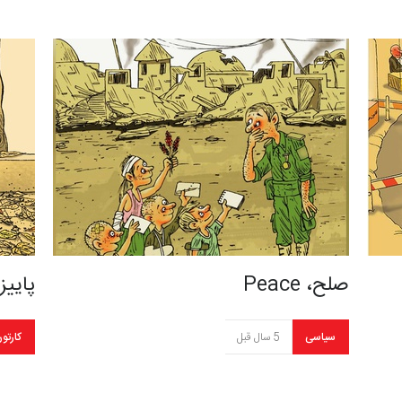
صلح، Peace
پاییز، ll
سیاسی
5 سال قبل
کارتو