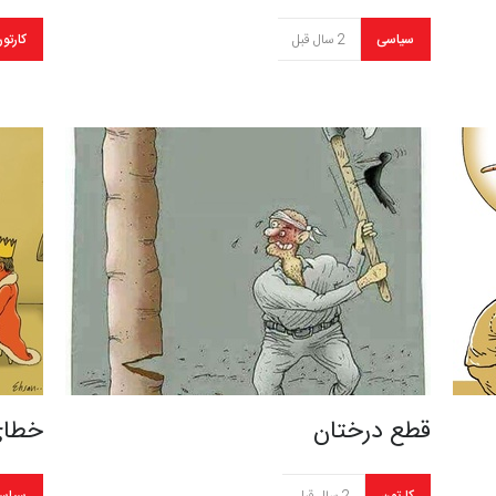
سیاسی
2 سال قبل
کارتو
قطع درختان
خطای