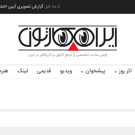
 کا…
2 ماه قبل
رویداد کارگاهی کارتون و پوستر «ایران سربلند»…
به یاد اردوغ
اولین سایت تخصصی و مرجع کارتون و کاریکاتور در ایران
اثر روز
پیشخوان
ویدیو
قدیمی
لینک
هنرم