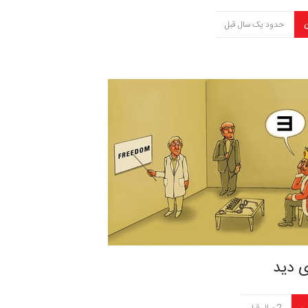
ن
حدود یک سال قبل
 دید