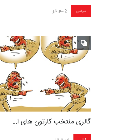
سیاسی
2 سال قبل
گالری منتخب کارتون های ا…