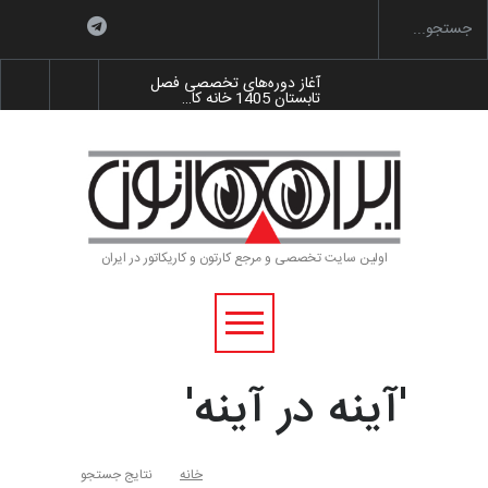
آغاز دوره‌های تخصصی فصل
تابستان 1405 خانه کا…
گزارش تصویری آیین اختتامیه و
اهدای جوایز سوم…
به یاد اردوغان باشول (۱۹۳۶–
۲۰۲۶)
اولین سایت تخصصی و مرجع کارتون و کاریکاتور در ایران
رویداد کارگاهی کارتون و پوستر
«ایران سربلند»…
'آینه در آینه'
خانه
نتایج جستجو