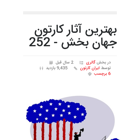
بهترین آثار کارتون
جهان بخش - 252
در بخش
گالری
2 سال قبل
توسط
ایران کارتون
9,435 بازدید
6 برچسب