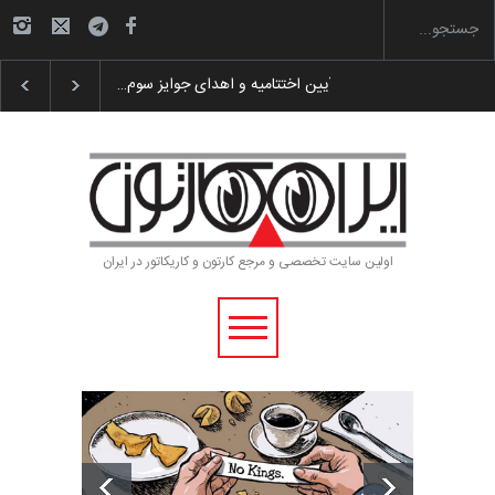
 پوستر «ایران سربلند»…
به یاد اردوغان باشول (۱۹۳۶–۲۰۲۶)
اولین سایت تخصصی و مرجع کارتون و کاریکاتور در ایران