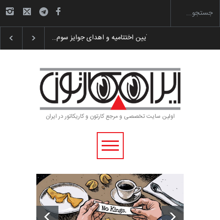
 پوستر «ایران سربلند»…
به یاد اردوغان باشول (۱۹۳۶–۲۰۲۶)
اولین سایت تخصصی و مرجع کارتون و کاریکاتور در ایران